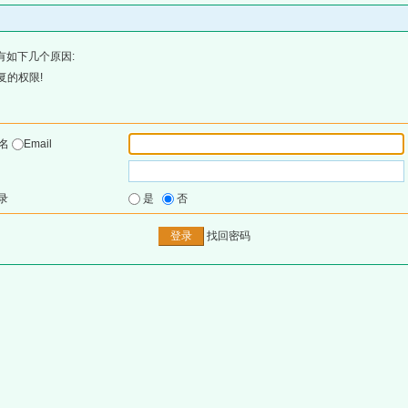
有如下几个原因:
复的权限!
户名
Email
录
是
否
找回密码