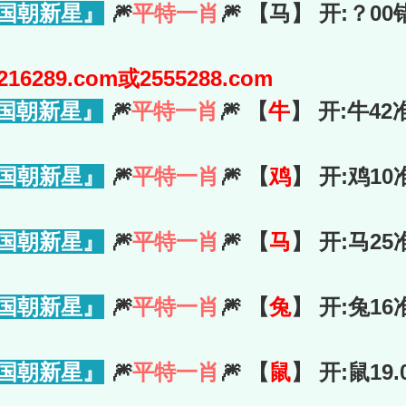
国朝新星』
🎆
平特一肖
🎆 【马】 开:？00
6289.com或2555288.com
国朝新星』
🎆
平特一肖
🎆 【
牛
】 开:牛42
国朝新星』
🎆
平特一肖
🎆 【
鸡
】 开:鸡10
国朝新星』
🎆
平特一肖
🎆 【
马
】 开:马25
国朝新星』
🎆
平特一肖
🎆 【
兔
】 开:兔16
国朝新星』
🎆
平特一肖
🎆 【
鼠
】 开:鼠19.