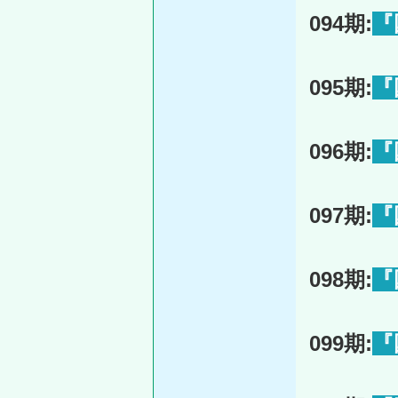
094期:
『
095期:
『
096期:
『
097期:
『
098期:
『
099期:
『