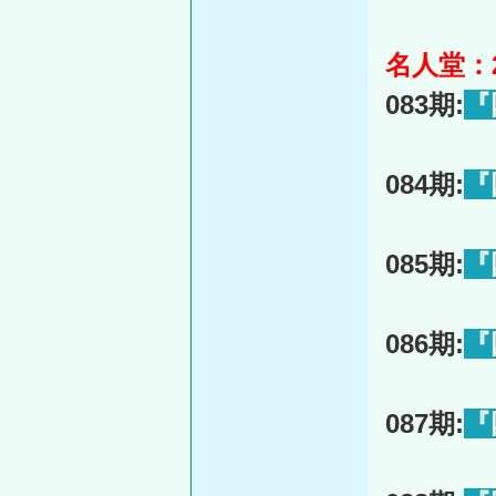
名人堂：21
083期:
『
084期:
『
085期:
『
086期:
『
087期:
『