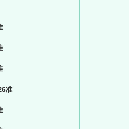
准
准
准
26准
准