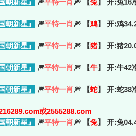
国朝新星』
🎆
平特一肖
🎆 【
兔
】 开:兔16
国朝新星』
🎆
平特一肖
🎆 【
鸡
】 开:鸡34.
国朝新星』
🎆
平特一肖
🎆 【
猪
】 开:猪20.
国朝新星』
🎆
平特一肖
🎆 【
牛
】 开:牛42
国朝新星』
🎆
平特一肖
🎆 【
蛇
】 开:蛇38
6289.com或2555288.com
国朝新星』
🎆
平特一肖
🎆 【
兔
】 开:兔04.