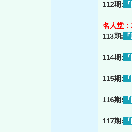
112期:
『
名人堂：21
113期:
『
114期:
『
115期:
『
116期:
『
117期:
『