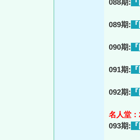
088期:
『
089期:
『
090期:
『
091期:
『
092期:
『
名人堂：21
093期:
『