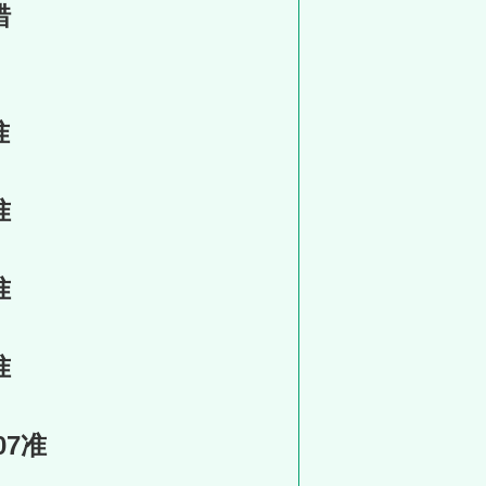
错
准
准
准
准
07准