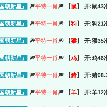
国朝新星』
🎆
平特一肖
🎆 【
鼠
】 开:鼠43
国朝新星』
🎆
平特一肖
🎆 【
狗
】 开:狗21
国朝新星』
🎆
平特一肖
🎆 【
猴
】 开:猴35
国朝新星』
🎆
平特一肖
🎆 【
鸡
】 开:鸡46
国朝新星』
🎆
平特一肖
🎆 【
猪
】 开:猪08.
国朝新星』
🎆
平特一肖
🎆 【
羊
】 开:羊12