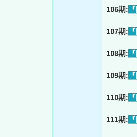
106期:
『
107期:
『
108期:
『
109期:
『
110期:
『
111期:
『