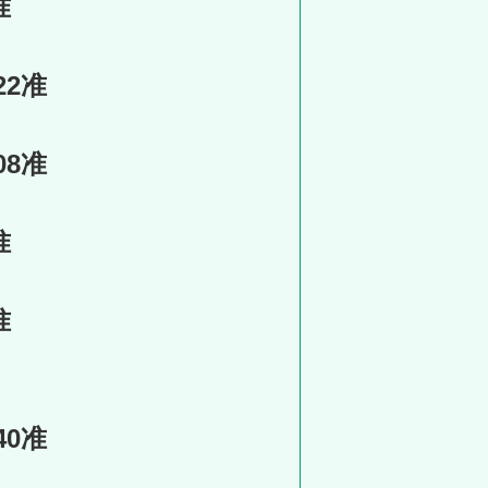
准
22准
08准
准
准
40准