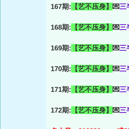
167期:
【艺不压身】
💌
三
168期:
【艺不压身】
💌
三
169期:
【艺不压身】
💌
三
170期:
【艺不压身】
💌
三
171期:
【艺不压身】
💌
三
172期:
【艺不压身】
💌
三