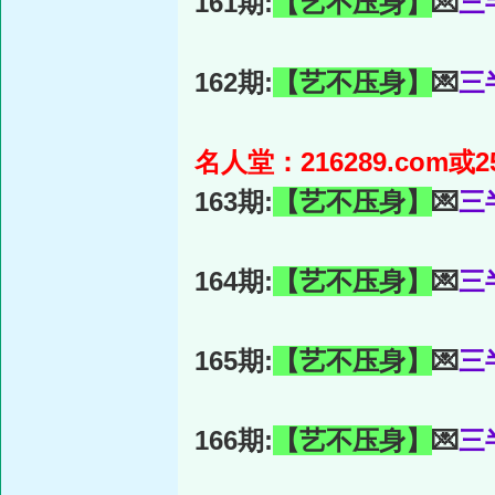
161期:
【艺不压身】
💌
三
162期:
【艺不压身】
💌
三
名人堂：216289.com或25
163期:
【艺不压身】
💌
三
164期:
【艺不压身】
💌
三
165期:
【艺不压身】
💌
三
166期:
【艺不压身】
💌
三