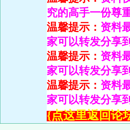
究的高手一份尊
温馨提示：
资料最
家可以转发分享
温馨提示：
资料最
家可以转发分享
温馨提示：
资料最
家可以转发分享
{点这里返回论