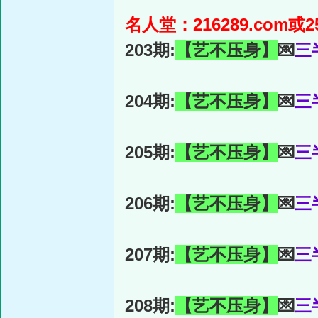
名人堂：216289.com或25
203期:
【艺不压身】
💌
三
204期:
【艺不压身】
💌
三
205期:
【艺不压身】
💌
三
206期:
【艺不压身】
💌
三
207期:
【艺不压身】
💌
三
208期:
【艺不压身】
💌
三