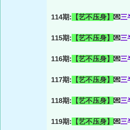
114期:
【艺不压身】
💌
三
115期:
【艺不压身】
💌
三
116期:
【艺不压身】
💌
三
117期:
【艺不压身】
💌
三
118期:
【艺不压身】
💌
三
119期:
【艺不压身】
💌
三