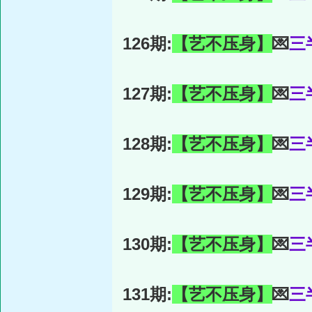
126期:
【艺不压身】
💌
三
127期:
【艺不压身】
💌
三
128期:
【艺不压身】
💌
三
129期:
【艺不压身】
💌
三
130期:
【艺不压身】
💌
三
131期:
【艺不压身】
💌
三