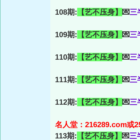
108期:
【艺不压身】
💌
三
109期:
【艺不压身】
💌
三
110期:
【艺不压身】
💌
三
111期:
【艺不压身】
💌
三
112期:
【艺不压身】
💌
三
名人堂：216289.com或25
113期:
【艺不压身】
💌
三