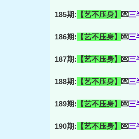
185期:
【艺不压身】
💌
三
186期:
【艺不压身】
💌
三
187期:
【艺不压身】
💌
三
188期:
【艺不压身】
💌
三
189期:
【艺不压身】
💌
三
190期:
【艺不压身】
💌
三