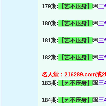
179期:
【艺不压身】
💌
三
180期:
【艺不压身】
💌
三
181期:
【艺不压身】
💌
三
182期:
【艺不压身】
💌
三
名人堂：216289.com或25
183期:
【艺不压身】
💌
三
184期:
【艺不压身】
💌
三