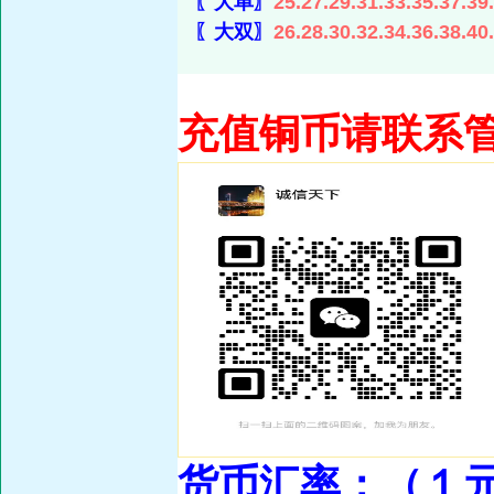
〖大单〗
25.27.29.31.33.35.37.39
〖大双〗
26.28.30.32.34.36.38.40
充值铜币请联系
货币汇率：（１元