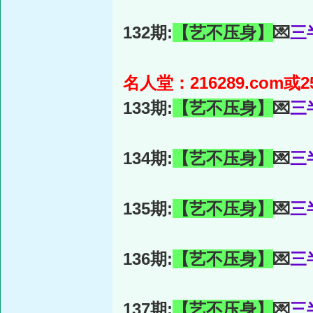
132期:
【艺不压身】
💌
三
名人堂：216289.com或25
133期:
【艺不压身】
💌
三
134期:
【艺不压身】
💌
三
135期:
【艺不压身】
💌
三
136期:
【艺不压身】
💌
三
137期:
【艺不压身】
💌
三