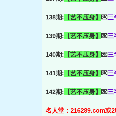
138期:
【艺不压身】
💌
三
139期:
【艺不压身】
💌
三
140期:
【艺不压身】
💌
三
141期:
【艺不压身】
💌
三
142期:
【艺不压身】
💌
三
名人堂：216289.com或25