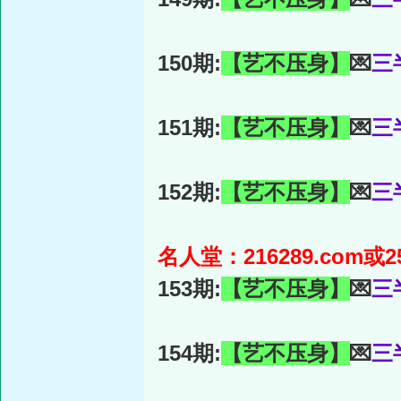
150期:
【艺不压身】
💌
三
151期:
【艺不压身】
💌
三
152期:
【艺不压身】
💌
三
名人堂：216289.com或25
153期:
【艺不压身】
💌
三
154期:
【艺不压身】
💌
三