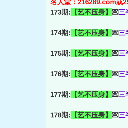
名人堂：216289.com或25
173期:
【艺不压身】
💌
三
174期:
【艺不压身】
💌
三
175期:
【艺不压身】
💌
三
176期:
【艺不压身】
💌
三
177期:
【艺不压身】
💌
三
178期:
【艺不压身】
💌
三